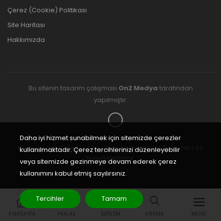
Çerez (Cookie) Politikası
Site Haritası
Hakkımızda
Bu sitenin tasarım çalışması
On2 Medya
tarafından
yapılmıştır.
Daha iyi hizmet sunabilmek için sitemizde çerezler
Bu e-ticaret sitesi
Kolay Sipariş E-Ticaret Paketleri
ile
kullanılmaktadır. Çerez tercihlerinizi düzenleyebilir
hazırlanmıştır.
veya sitemizde gezinmeye devam ederek çerez
kullanımını kabul etmiş sayılırsınız.
Tercihler
Tamam
ANASAYFA
PAYLAŞ
SEPETIM
ARAMA
MENÜ