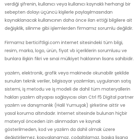
verdiği şifrenin, kullanıcı veya kullanıcı kaynaklı herhangi bir
sebepten dolayı üçüncü kişilerle paylaşılmasından
kaynaklanacak kullanıcının daha önce ilan ettiği bilgilere ait
değişiklik, silinme gibi işlemlerden firmamız sorumlu değildir.
Firmamız berticiftligi.com internet sitesindeki tüm bilgi,
resim, marka, logo, ürün, fiyat vb içeriklerin sorumlusu ve
bunlara ilişkin fikri ve sınai mülkiyet haklarının lisans sahibidir.
yazılım, elektronik, grafik veya makinede okunabilir şekilde
sunulan teknik veriler, bilgisayar yazılımları, uygulanan satış
sistemi, iş metodu ve iş modeli de dahil tüm materyallerin
hakları yazılım altyapısı sağlayıcısı olan Ctrl f5 Digital partner
yazılım ve danışmanlık (Halil Yumuşak) şirketine aittir ve
yasal koruma altındadır. Internet sitesinde bulunan hiçbir
materyal önceden izin alınmadan ve kaynak
gösterilmeden, kod ve yazılım da dahil olmak üzere
değiştirilemez, kopyalanamaz, çoğaltılamaz, başka lisana